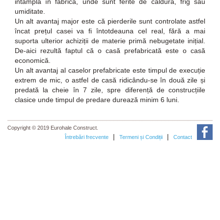
intamplă în fabrică, unde sunt ferite de caldură, frig sau
umiditate.
Un alt avantaj major este că pierderile sunt controlate astfel
încat prețul casei va fi întotdeauna cel real, fără a mai
suporta ulterior achiziții de materie primă nebugetate inițial.
De-aici rezultă faptul că o casă prefabricată este o casă
economică.
Un alt avantaj al caselor prefabricate este timpul de execuție
extrem de mic, o astfel de casă ridicându-se în două zile și
predată la cheie în 7 zile, spre diferență de construcțiile
clasice unde timpul de predare durează minim 6 luni.
Copyright © 2019 Eurohale Construct.
|
|
Întrebări frecvente
Termeni și Condiții
Contact