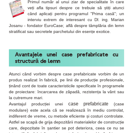
Primul număr al unui ziar de specialitate în care
veți afla tipsuri despre ce trebuie să știți atunci
când aplicați pentru programul "Prima casă"; un
interviu extrem de interesant cu Dl. ing. Marian
Josanu - fondator EuroCase; află despre tâmplăria din lemn
stratificat sau secretele parchetului din esențe exotice.
Avantajele unei case prefabricate cu
structură de lemn
Atunci când vorbim despre case prefabricate vorbim de un
produs realizat în fabrică, pe linii de producție profesionale,
ținând cont de toate caracteristicile specificate în programele
de proiectare: încarcarea de zăpadă, rezistența la vânt sau
la cutremure mari.
case prefabricate
Avantajul producției unei
(case
modulare) este acela că se realizează în mediu controlat,
indiferent de vreme, cu metode eficiente și costuri controlate.
Astfel se scapă de grija depozitării materialelor de construcție
care, depozitate în șantier se pot deteriora, ceea ce nu se