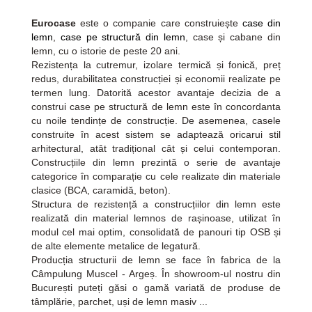
Eurocase
este o companie care construiește
case din
lemn
,
case pe structură din lemn
, case și cabane din
lemn, cu o istorie de peste 20 ani.
Rezistența la cutremur, izolare termică și fonică, preț
redus, durabilitatea construcției și economii realizate pe
termen lung. Datorită acestor avantaje decizia de a
construi case pe structură de lemn este în concordanta
cu noile tendințe de construcție. De asemenea, casele
construite în acest sistem se adaptează oricarui stil
arhitectural, atât tradițional cât și celui contemporan.
Construcțiile din lemn prezintă o serie de avantaje
categorice în comparație cu cele realizate din materiale
clasice (BCA, caramidă, beton).
Structura de rezistență a construcțiilor din lemn este
realizată din material lemnos de rașinoase, utilizat în
modul cel mai optim, consolidată de panouri tip OSB și
de alte elemente metalice de legatură.
Producția structurii de lemn se face în fabrica de la
Câmpulung Muscel - Argeș. În showroom-ul nostru din
București puteți găsi o gamă variată de produse de
tâmplărie, parchet, uși de lemn masiv ...